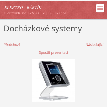
ELEKTRO - BÁRTÍK
Elektroinstalace, EZS, CCTV, EPS, TV+SAT
Docházkové systemy
Předchozí
Následující
Spustit prezentaci