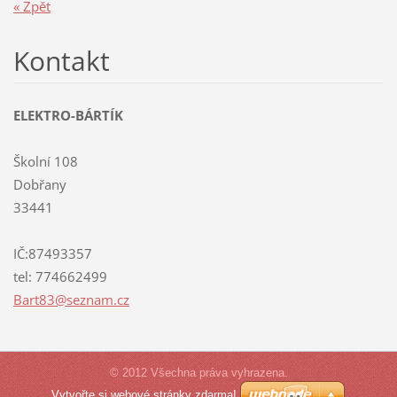
« Zpět
Kontakt
ELEKTRO-BÁRTÍK
Školní 108
Dobřany
33441
IČ:87493357
tel: 774662499
Bart83@s
eznam.cz
© 2012 Všechna práva vyhrazena.
Vytvořte si webové stránky zdarma!